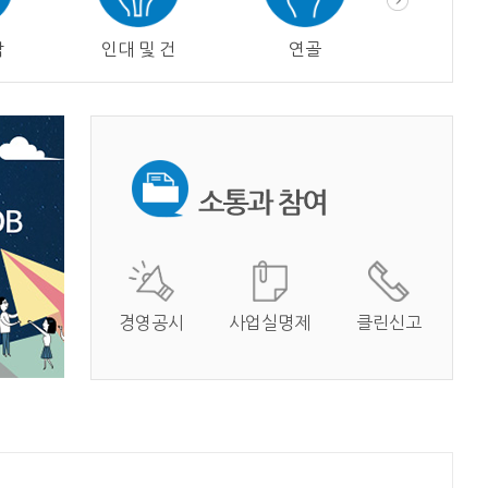
막
인대 및 건
연골
혈관
경영공시
사업실명제
클린신고