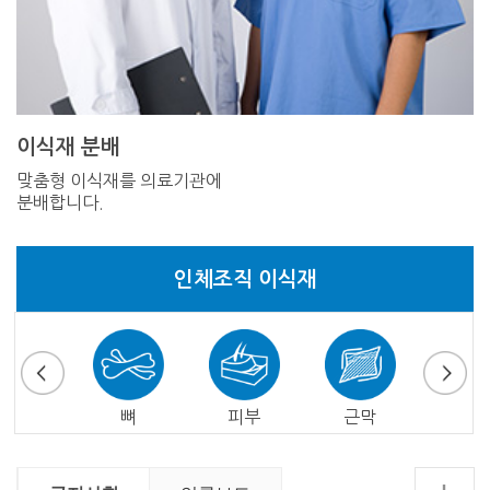
이식재 분배
맞춤형 이식재를 의료기관에
분배합니다.
인체조직 이식재
심낭
뼈
피부
근막
심장