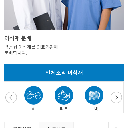
이식재 분배
맞춤형 이식재를 의료기관에
분배합니다.
인체조직 이식재
심낭
뼈
피부
근막
심장