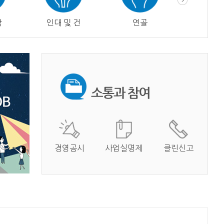
막
인대 및 건
연골
혈관
경영공시
사업실명제
클린신고