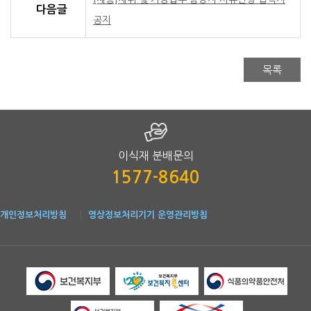
미래지향적 사고와 탁월한 역량으로 국민건강증진과 기관 발전에
다음글
공지
2018. 11. 6.
(재)한국공공조직은행 은행장
1. 모집분야
목록
채용분야
인원
주요 직무 
모집분야 안내
○ 인체조직 이식재 가공법 연구
○ 인체조직 이식재 공정 개선 업
연구원(1년 계약직)
1명
○ 정부출연과제 관리 업무(보고서
이식재 분배문의
○ 분석법 조사 및 시험 분석 업무
1577-8640
2. 채용조건
채용조건 안내
근로계약
· 계약직(1년, 출산휴가 직원 업무 대체 인력 채용)
개인정보처리방침
영상정보처리기기 운영관리방침
보수조건
· 내부규정에 따름
· 분당차조직은행(경기도 성남시 분당구 분당차병원
근무지
· (성남조직은행(경기도 성남시 중원구 소재) 근무지