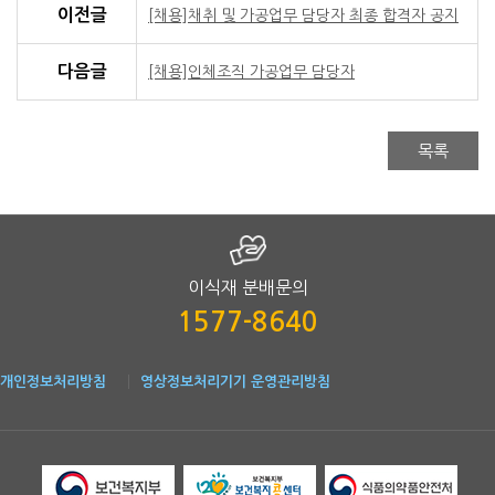
한국공공조직은행 인체조직 재취업무 담당자 채용 공고
이전글
[채용]채취 및 가공업무 담당자 최종 합격자 공지
한국공공조직은행은 민법 제32조 및 보건복지부 및 그 소속청 
보건복지부로부터 2017년 3월 27일에 한국공공조직은행으로 
다음글
[채용]인체조직 가공업무 담당자
미래지향적 사고와 탁월한 역량으로 국민건강증진과 기관 발전에
2018. 11. 2.
(재)한국공공조직은행 은행장
목록
1. 모집분야
채용분야
인원
주
모집분야 안내
○ 인체조직 재취업무
인체조직 재취직(4급~6급)
0명
○ 기증자 서류 및 식품의
이식재 분배문의
2. 채용조건
1577-8640
채용조건 안내
근로계약
· 정규직(수습기간-입사일로부터 3개월, 교육기간-
개인정보처리방침
영상정보처리기기 운영관리방침
보수조건
· 내부규정에 따름
· 서울성모조직은행(서울시 서초구 서울성모병원 내
· 분당차조직은행(경기도 성남시 분당구 분당차병원