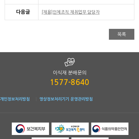
보건복지부로부터 2017년 3월 27일에 한국공공조직은행으로 
다음글
[채용]인체조직 채취업무 담당자
미래지향적 사고와 탁월한 역량으로 국민건강증진과 기관 발전에
2018. 11. 2.
(재)한국공공조직은행 은행장
목록
1. 모집분야
채용분야
인원
주요 직무 
모집분야 안내
○ 인체조직 가공업무
인체조직 가공직(4급~6급)
0명
○ 가공 관련 행정 및 시설
이식재 분배문의
2. 채용조건
1577-8640
채용조건 안내
근로계약
· 정규직(수습기간-입사일로부터 3개월, 교육기간-
개인정보처리방침
영상정보처리기기 운영관리방침
보수조건
· 내부규정에 따름
· 성남조직은행(경기도 성남시 중원구 소재) 또는
근무지
· 분당차조직은행(경기도 성남시 분당구 분당차병원
3. 응시 자격