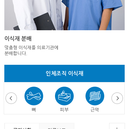
이식재 분배
맞춤형 이식재를 의료기관에
분배합니다.
인체조직 이식재
심낭
뼈
피부
근막
심장