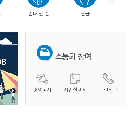
막
인대 및 건
연골
혈관
경영공시
사업실명제
클린신고