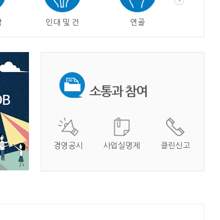
막
인대 및 건
연골
혈관
경영공시
사업실명제
클린신고