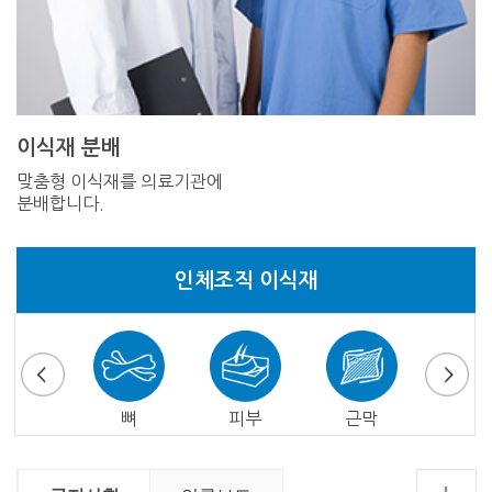
이식재 분배
맞춤형 이식재를 의료기관에
분배합니다.
인체조직 이식재
심낭
뼈
피부
근막
심장