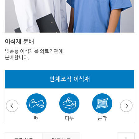
이식재 분배
맞춤형 이식재를 의료기관에
분배합니다.
인체조직 이식재
심낭
뼈
피부
근막
심장