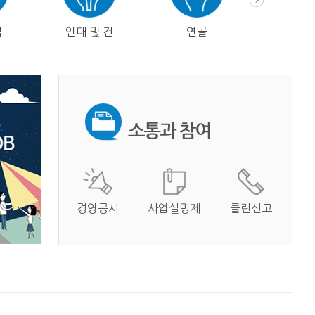
막
인대 및 건
연골
혈관
경영공시
사업실명제
클린신고