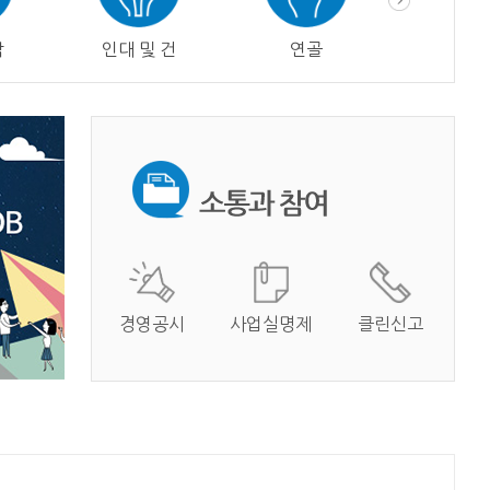
막
인대 및 건
연골
혈관
경영공시
사업실명제
클린신고