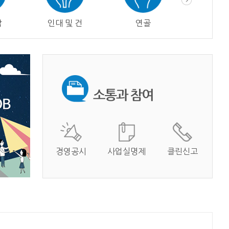
막
인대 및 건
연골
혈관
경영공시
사업실명제
클린신고