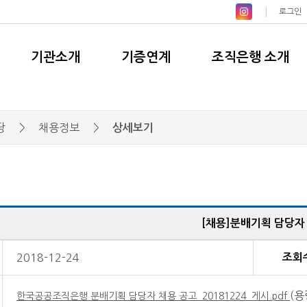
로그인
기관소개
기증연계
조직은행 소개
당
>
채용정보
>
상세보기
[채용]분배기획 담당자
용
2018-12-24
조회
(용
한국공공조직은행 분배기획 담당자 채용 공고_20181224_게시.pdf