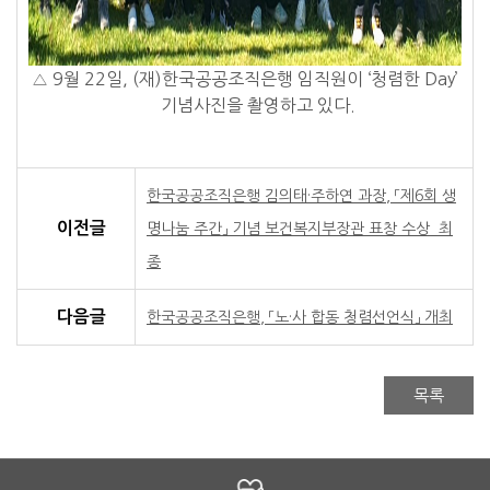
△ 9월 22일, (재)한국공공조직은행 임직원이 ‘청렴한 Day’
기념사진을 촬영하고 있다.
한국공공조직은행 김의태·주하연 과장, 「제6회 생
이전글
명나눔 주간」 기념 보건복지부장관 표창 수상_최
종
다음글
한국공공조직은행, 「노·사 합동 청렴선언식」 개최
목록