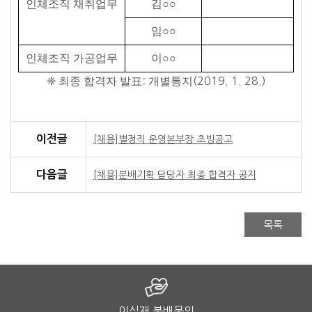
인체조직 채취업무
김
○○
임
○○
인체조직 가공업무
이
○○
❈
최종 합격자 발표
:
개별통지
(2019. 1. 28.)
이전글
[채용]별정직 운영본부장 초빙공고
다음글
[채용]분배기획 담당자 최종 합격자 공지
목록
이식재 분배문의