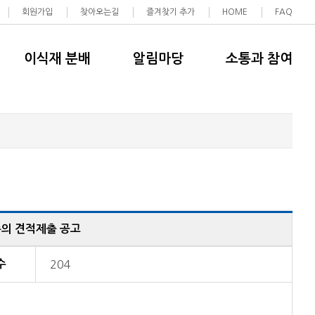
회원가입
찾아오는길
즐겨찾기 추가
HOME
FAQ
이식재 분배
알림마당
소통과 참여
액수의 견적제출 공고
수
204