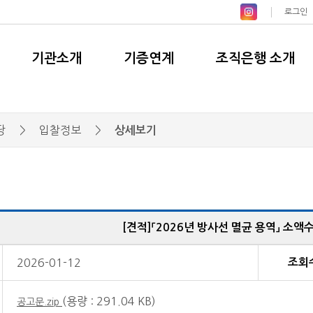
로그인
기관소개
기증연계
조직은행 소개
당
>
입찰정보
>
상세보기
[견적]「2026년 방사선 멸균 용역」 소
용
2026-01-12
조회
(용량 : 291.04 KB)
공고문.zip