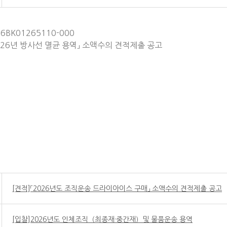
26BK01265110-000
 「2026년 방사선 멸균 용역」 소액수의 견적제출 공고
[견적]「2026년도 조직운송 드라이아이스 구매」 소액수의 견적제출 공고
[입찰]2026년도 인체조직（최종재·중간재）및 물품운송 용역