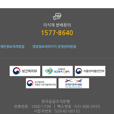
온라인(홈페이지) 
접수
2025.4.9. ~ 2025.4.15.
(첨부된 한국공공조
※ 접수 마감기간 
이식재 분배문의
총액 기준금액(
27
결과 통보
2025.4.16.
계약체결일부터 10
1577-8640
연락처
분배관리팀 박미선팀장,
개인정보처리방침
영상정보처리기기 운영관리방침
※ 상기 일정은 사정에 따라 변경될 수 있음
3. 분배 예정 조직
(단위: gram, 원)
배치번호
조직 형태
보관
무게
분배 예정 조직 내역(배치번호/조직 형태/보관/무게/단가/분배
골분말 (250~710µm)
실온
28.1
200185
탈회 골분말 (250~710µm)
냉동
187.9
한국공공조직은행
전화번호 :
1600-1739
팩스번호 :
031-606-2910
골분말 (250~710µm)
실온
51.7
사업자번호 : 529-82-00152
200208